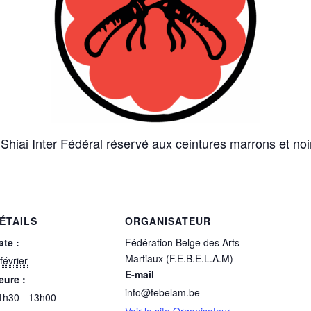
Shiai Inter Fédéral réservé aux ceintures marrons et noi
ÉTAILS
ORGANISATEUR
ate :
Fédération Belge des Arts
Martiaux (F.E.B.E.L.A.M)
février
E-mail
eure :
info@febelam.be
1h30 - 13h00
Voir le site Organisateur