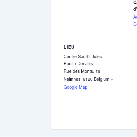
C
d
A
C
LIEU
Centre Sportif Jules
Roulin-Dorvillez
Rue des Monts, 18
Nalinnes
,
6120
Belgium
+
Google Map