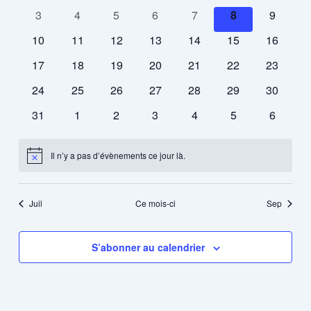
Évènements
vues
évènements
évènements
évènements
évènements
évènements
évènements
évèneme
0
0
0
0
0
0
0
3
4
5
6
7
8
9
Évènements
évènements
évènements
évènements
évènements
évènements
évènements
évèneme
0
0
0
0
0
0
0
10
11
12
13
14
15
16
évènements
évènements
évènements
évènements
évènements
évènements
évèneme
0
0
0
0
0
0
0
17
18
19
20
21
22
23
évènements
évènements
évènements
évènements
évènements
évènements
évèneme
0
0
0
0
0
0
0
24
25
26
27
28
29
30
évènements
évènements
évènements
évènements
évènements
évènements
évèneme
0
0
0
0
0
0
0
31
1
2
3
4
5
6
évènements
évènements
évènements
évènements
évènements
évènements
évèneme
Il n’y a pas d’évènements ce jour là.
Notice
Juil
Ce mois-ci
Sep
S’abonner au calendrier