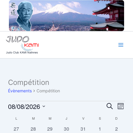
Aller
au
contenu
Judo Club KAMI Nalinnes
LUNDI
MARDI
MERCREDI
JEUDI
VENDREDI
SAMEDI
DIMANCH
Compétition
Évènements
Évènements
Compétition
08/08/2026
Recherche
Navig
Recherche
Mois
et
de
Sélectionnez
L
M
M
J
V
S
D
Calendrier
navigation
vues
une
date.
de
de
Évène
0
0
0
0
0
0
0
27
28
29
30
31
1
2