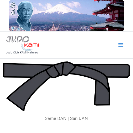
Aller
au
contenu
Judo Club KAMI Nalinnes
3ème DAN | San DAN