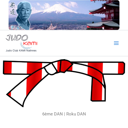
Aller
au
contenu
Judo Club KAMI Nalinnes
6ème DAN | Roku DAN