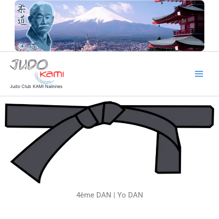
Aller
au
contenu
Judo Club KAMI Nalinnes
4ème DAN | Yo DAN