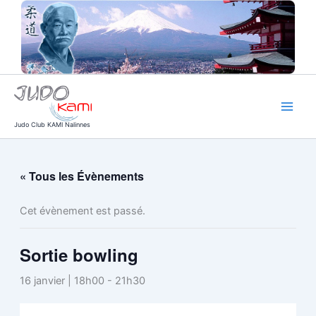
Aller
au
contenu
Judo Club KAMI Nalinnes
« Tous les Évènements
Cet évènement est passé.
Sortie bowling
16 janvier | 18h00
-
21h30